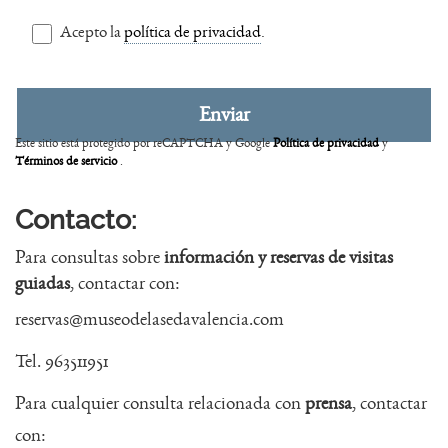
Acepto la
política de privacidad
.
Este sitio está protegido por reCAPTCHA y Google
Política de privacidad
y
Términos de servicio
.
Contacto:
Para consultas sobre
información y reservas de visitas
guiadas
, contactar con:
reservas@museodelasedavalencia.com
Tel. 963511951
Para cualquier consulta relacionada con
prensa
, contactar
con: