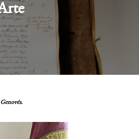
 Arte
e Genovés.