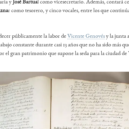
aria y
José Bartua
l como vicesecretario. Además, contará 
Azna
r como tesorero, y cinco vocales, entre los que contin
decer públicamente la labor de
Vicente Genovés
y la junta 
abajo constante durante casi 13 años que no ha sido más que
or el gran patrimonio que supone la seda para la ciudad de 