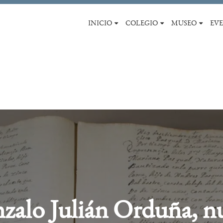
INICIO
COLEGIO
MUSEO
EV
zalo Julián Orduña, n